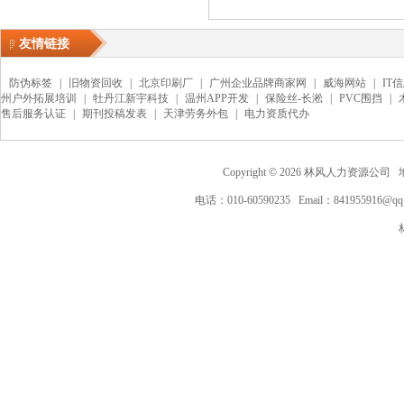
友情链接
防伪标签
|
旧物资回收
|
北京印刷厂
|
广州企业品牌商家网
|
威海网站
|
IT
州户外拓展培训
|
牡丹江新宇科技
|
温州APP开发
|
保险丝-长淞
|
PVC围挡
|
售后服务认证
|
期刊投稿发表
|
天津劳务外包
|
电力资质代办
Copyright ©
2026
林风人力资源公司 地
电话：010-60590235 Email：841955916@